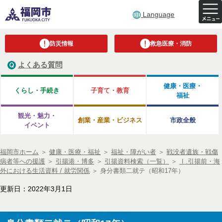
Language
防災情報
救急医療・消防
よくある質問
健康・医療・
くらし・手続き
子育て・教育
福祉
観光・魅力・
創業・産業・ビジネス
市政全般
イベント
福岡市ホーム
＞
健康・医療・福祉
＞
福祉・障がい者
＞
戦没者遺族・戦傷
病者等への援護
＞
引揚港・博多
＞
引揚資料検索（一覧）
＞
Ⅰ.引揚前・海
外における生活資料 / 就労関係
＞
身分書類二就テ（昭和17年）
更新日：2022年3月1日