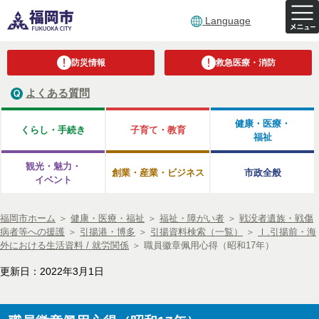
Language
防災情報
救急医療・消防
よくある質問
健康・医療・
くらし・手続き
子育て・教育
福祉
観光・魅力・
創業・産業・ビジネス
市政全般
イベント
福岡市ホーム
＞
健康・医療・福祉
＞
福祉・障がい者
＞
戦没者遺族・戦傷
病者等への援護
＞
引揚港・博多
＞
引揚資料検索（一覧）
＞
Ⅰ.引揚前・海
外における生活資料 / 就労関係
＞
職員徽章佩用心得（昭和17年）
更新日：2022年3月1日