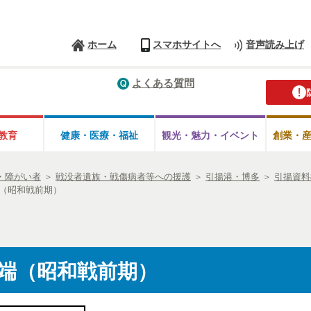
ホーム
スマホサイトへ
音声読み上げ
よくある質問
教育
健康・医療・
福祉
観光・魅力・
イベント
創業・
・障がい者
＞
戦没者遺族・戦傷病者等への援護
＞
引揚港・博多
＞
引揚資料
（昭和戦前期）
端（昭和戦前期）