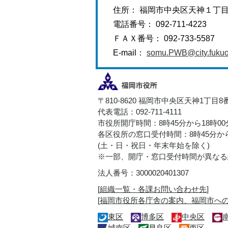
住所： 福岡市中央区天神１丁
電話番号： 092-711-4223
ＦＡＸ番号： 092-733-5587
E-mail：
somu.PWB@city.fukuok
〒810-8620 福岡市中央区天神1丁目8
代表電話：092-711-4111
市役所開庁時間：8時45分から18時0
各区役所の窓口受付時間：8時45分から
(土・日・祝日・年末年始を除く)
※一部、開庁・窓口受付時間が異なる
法人番号：3000020401307
[
組織一覧・各課お問い合わせ先
]
[
福岡市役所各庁舎の案内、福岡市へ
東区
博多区
中央区
城南区
早良区
西区