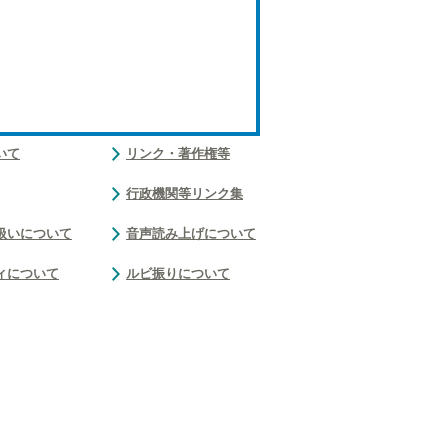
いて
リンク・著作権等
行政機関等リンク集
扱いについて
音声読み上げについて
ィについて
ルビ振りについて