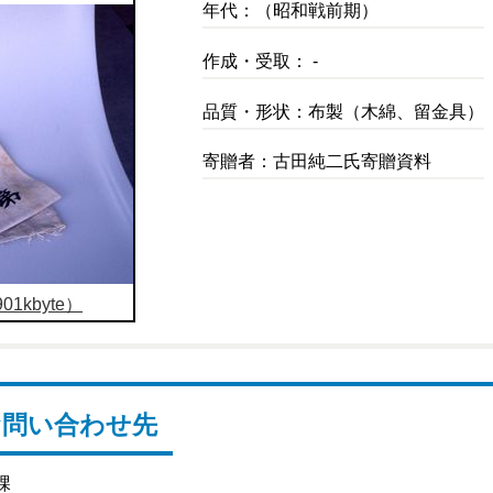
年代：（昭和戦前期）
作成・受取： -
品質・形状：布製（木綿、留金具）
寄贈者：古田純二氏寄贈資料
1kbyte）
お問い合わせ先
課