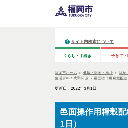
サイト内検索について
くらし・手続き
子育て・
福岡市ホーム
＞
健康・医療・福祉
＞
福祉
生活資料 / 就労関係
＞
邑面操作用糧穀配給
更新日：2022年3月1日
邑面操作用糧穀配
1日）