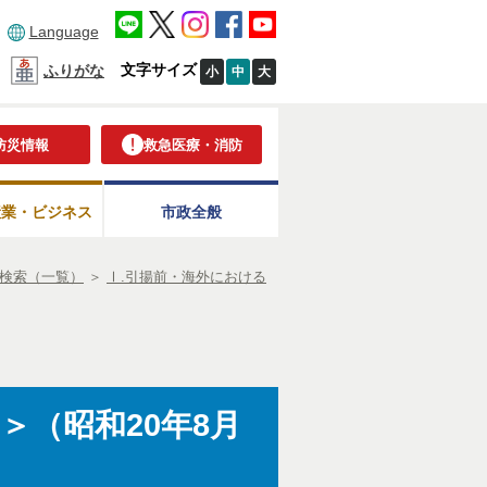
Language
文字サイズ
ふりがな
小
中
大
防災情報
救急医療・消防
産業・ビジネス
市政全般
検索（一覧）
＞
Ⅰ.引揚前・海外における
＞（昭和20年8月