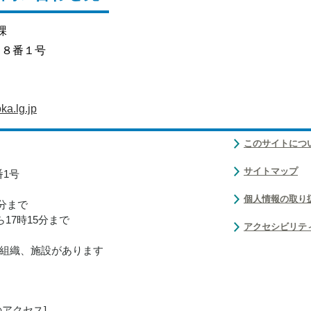
課
目８番１号
a.lg.jp
このサイトにつ
サイトマップ
番1号
個人情報の取り
0分まで
17時15分まで
アクセシビリテ
組織、施設があります
のアクセス
]