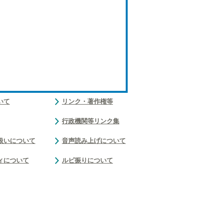
いて
リンク・著作権等
行政機関等リンク集
扱いについて
音声読み上げについて
ィについて
ルビ振りについて