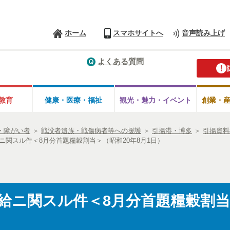
ホーム
スマホサイトへ
音声読み上げ
よくある質問
教育
健康・医療・
福祉
観光・魅力・
イベント
創業・
・障がい者
＞
戦没者遺族・戦傷病者等への援護
＞
引揚港・博多
＞
引揚資料
ニ関スル件＜8月分首題糧穀割当＞（昭和20年8月1日）
給ニ関スル件＜8月分首題糧穀割当