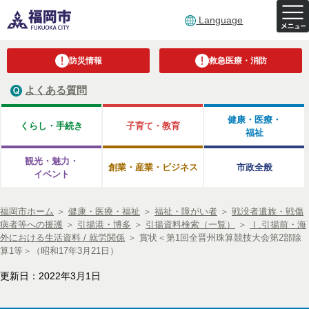
Language
防災情報
救急医療・消防
よくある質問
健康・医療・
くらし・手続き
子育て・教育
福祉
観光・魅力・
創業・産業・ビジネス
市政全般
イベント
福岡市ホーム
＞
健康・医療・福祉
＞
福祉・障がい者
＞
戦没者遺族・戦傷
病者等への援護
＞
引揚港・博多
＞
引揚資料検索（一覧）
＞
Ⅰ.引揚前・海
外における生活資料 / 就労関係
＞
賞状＜第1回全晋州珠算競技大会第2部除
算1等＞（昭和17年3月21日）
更新日：2022年3月1日