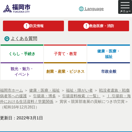
Language
防災情報
救急医療・消防
よくある質問
健康・医療・
くらし・手続き
子育て・教育
福祉
観光・魅力・
創業・産業・ビジネス
市政全般
イベント
福岡市ホーム
＞
健康・医療・福祉
＞
福祉・障がい者
＞
戦没者遺族・戦傷
病者等への援護
＞
引揚港・博多
＞
引揚資料検索（一覧）
＞
Ⅰ.引揚前・海
外における生活資料 / 学業関係
＞
賞状＜競算部進展の貢献につき功労賞＞
（昭和16年12月28日）
更新日：2022年3月1日