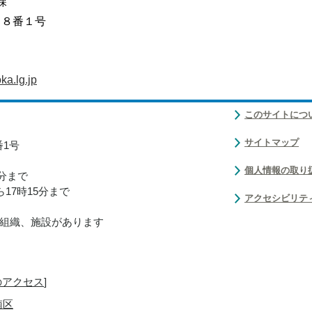
課
目８番１号
a.lg.jp
このサイトにつ
サイトマップ
番1号
個人情報の取り
0分まで
17時15分まで
アクセシビリテ
組織、施設があります
のアクセス
]
南区