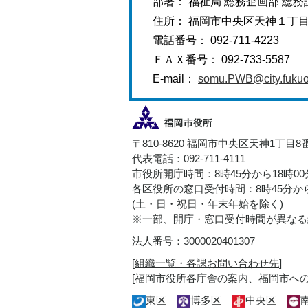
部署： 福祉局 総務企画部 総務
住所： 福岡市中央区天神１丁
電話番号： 092-711-4223
ＦＡＸ番号： 092-733-5587
E-mail：
somu.PWB@city.fukuok
〒810-8620 福岡市中央区天神1丁目8
代表電話：092-711-4111
市役所開庁時間：8時45分から18時0
各区役所の窓口受付時間：8時45分から
(土・日・祝日・年末年始を除く)
※一部、開庁・窓口受付時間が異なる
法人番号：3000020401307
[
組織一覧・各課お問い合わせ先
]
[
福岡市役所各庁舎の案内、福岡市へ
東区
博多区
中央区