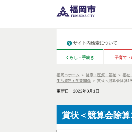
サイト内検索について
くらし・手続き
子育て・
福岡市ホーム
＞
健康・医療・福祉
＞
福祉
生活資料 / 学業関係
＞
賞状＜競算会除算1等
更新日：2022年3月1日
賞状＜競算会除算1