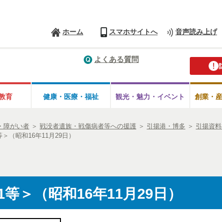
ホーム
スマホサイトへ
音声読み上げ
よくある質問
教育
健康・医療・
福祉
観光・魅力・
イベント
創業・
・障がい者
＞
戦没者遺族・戦傷病者等への援護
＞
引揚港・博多
＞
引揚資料
＞（昭和16年11月29日）
等＞（昭和16年11月29日）