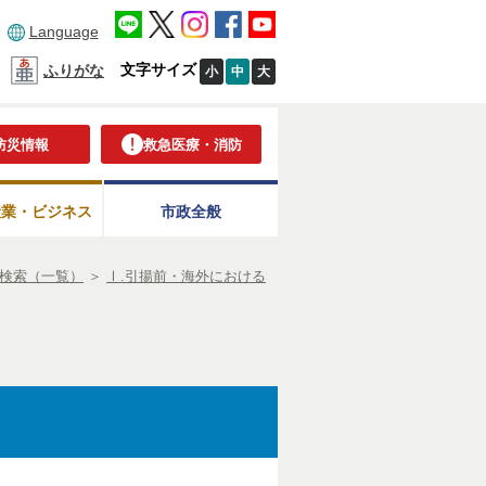
Language
文字サイズ
ふりがな
小
中
大
防災情報
救急医療・消防
産業・ビジネス
市政全般
検索（一覧）
＞
Ⅰ.引揚前・海外における