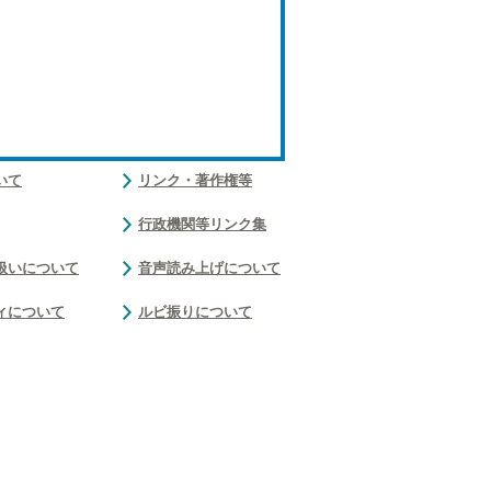
いて
リンク・著作権等
行政機関等リンク集
扱いについて
音声読み上げについて
ィについて
ルビ振りについて