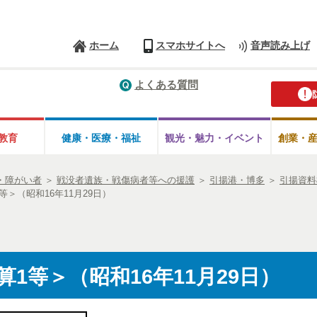
ホーム
スマホサイトへ
音声読み上げ
よくある質問
教育
健康・医療・
福祉
観光・魅力・
イベント
創業・
・障がい者
＞
戦没者遺族・戦傷病者等への援護
＞
引揚港・博多
＞
引揚資料
＞（昭和16年11月29日）
1等＞（昭和16年11月29日）