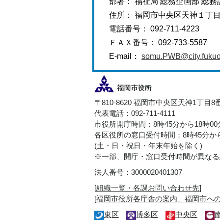
部署： 福祉局 総務企画部 総務
住所： 福岡市中央区天神１丁
電話番号： 092-711-4223
ＦＡＸ番号： 092-733-5587
E-mail：
somu.PWB@city.fukuok
〒810-8620 福岡市中央区天神1丁目8
代表電話：092-711-4111
市役所開庁時間：8時45分から18時0
各区役所の窓口受付時間：8時45分から
(土・日・祝日・年末年始を除く)
※一部、開庁・窓口受付時間が異なる
法人番号：3000020401307
[
組織一覧・各課お問い合わせ先
]
[
福岡市役所各庁舎の案内、福岡市へ
東区
博多区
中央区