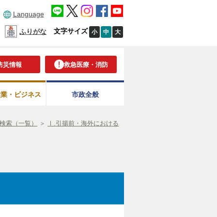
Language
文字サイズ
ふりがな
小
中
大
防災情報
救急医療・消防
産業・ビジネス
市政全般
検索（一覧）
＞
Ⅰ.引揚前・海外における