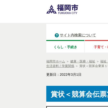
サイト内検索について
くらし・手続き
子育て・
福岡市ホーム
＞
健康・医療・福祉
＞
福祉
生活資料 / 学業関係
＞
賞状＜競算会乗算１等
更新日：2022年3月1日
賞状＜競算会伝票算