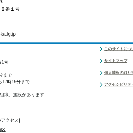
課
目８番１号
a.lg.jp
このサイトにつ
サイトマップ
番1号
個人情報の取り
0分まで
17時15分まで
アクセシビリテ
組織、施設があります
のアクセス
]
南区