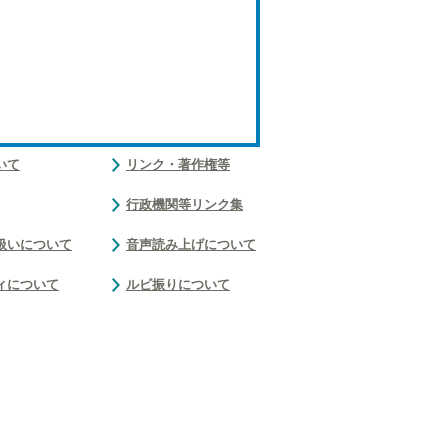
いて
リンク・著作権等
行政機関等リンク集
扱いについて
音声読み上げについて
ィについて
ルビ振りについて