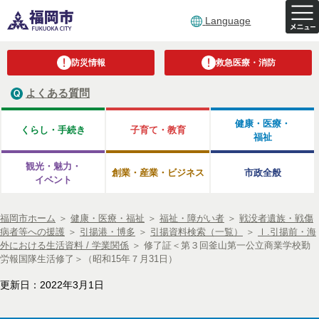
Language
防災情報
救急医療・消防
よくある質問
健康・医療・
くらし・手続き
子育て・教育
福祉
観光・魅力・
創業・産業・ビジネス
市政全般
イベント
福岡市ホーム
＞
健康・医療・福祉
＞
福祉・障がい者
＞
戦没者遺族・戦傷
病者等への援護
＞
引揚港・博多
＞
引揚資料検索（一覧）
＞
Ⅰ.引揚前・海
外における生活資料 / 学業関係
＞
修了証＜第３回釜山第一公立商業学校勤
労報国隊生活修了＞（昭和15年７月31日）
更新日：2022年3月1日