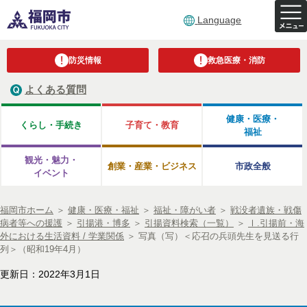
Language
防災情報
救急医療・消防
よくある質問
健康・医療・
くらし・手続き
子育て・教育
福祉
観光・魅力・
創業・産業・ビジネス
市政全般
イベント
福岡市ホーム
＞
健康・医療・福祉
＞
福祉・障がい者
＞
戦没者遺族・戦傷
病者等への援護
＞
引揚港・博多
＞
引揚資料検索（一覧）
＞
Ⅰ.引揚前・海
外における生活資料 / 学業関係
＞
写真（写）＜応召の兵頭先生を見送る行
列＞（昭和19年4月）
更新日：2022年3月1日