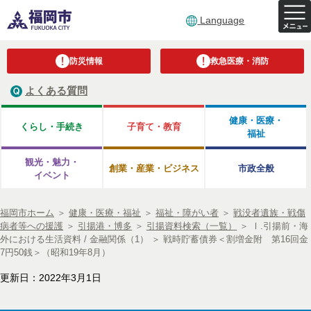
Language
防災情報
救急医療・消防
よくある質問
健康・医療・
くらし・手続き
子育て・教育
福祉
観光・魅力・
創業・産業・ビジネス
市政全般
イベント
福岡市ホーム
＞
健康・医療・福祉
＞
福祉・障がい者
＞
戦没者遺族・戦傷
病者等への援護
＞
引揚港・博多
＞
引揚資料検索（一覧）
＞
Ⅰ.引揚前・海
外における生活資料 / 金融関係（1）
＞
戦時貯蓄債券＜割増金附 第16回金
7円50銭＞（昭和19年8月）
更新日：2022年3月1日