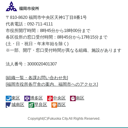
〒810-8620 福岡市中央区天神1丁目8番1号
代表電話：092-711-4111
市役所開庁時間：8時45分から18時00分まで
各区役所の窓口受付時間：8時45分から17時15分まで
(土・日・祝日・年末年始を除く)
※一部、開庁・窓口受付時間が異なる組織、施設があります
法人番号：3000020401307
[
組織一覧・各課お問い合わせ先
]
[
福岡市役所各庁舎の案内、福岡市へのアクセス
]
東区
博多区
中央区
南区
城南区
早良区
西区
Copyright(C)Fukuoka City.All Rights Reserved.