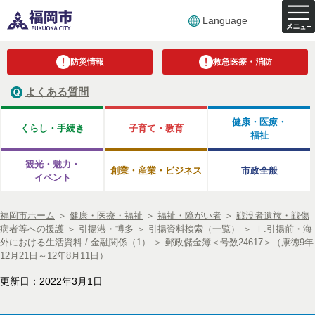
Language
防災情報
救急医療・消防
よくある質問
健康・医療・
くらし・手続き
子育て・教育
福祉
観光・魅力・
創業・産業・ビジネス
市政全般
イベント
福岡市ホーム
＞
健康・医療・福祉
＞
福祉・障がい者
＞
戦没者遺族・戦傷
病者等への援護
＞
引揚港・博多
＞
引揚資料検索（一覧）
＞
Ⅰ.引揚前・海
外における生活資料 / 金融関係（1）
＞
郵政儲金簿＜号数24617＞（康徳9年
12月21日～12年8月11日）
更新日：2022年3月1日