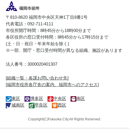
〒810-8620 福岡市中央区天神1丁目8番1号
代表電話：092-711-4111
市役所開庁時間：8時45分から18時00分まで
各区役所の窓口受付時間：8時45分から17時15分まで
(土・日・祝日・年末年始を除く)
※一部、開庁・窓口受付時間が異なる組織、施設があります
法人番号：3000020401307
[
組織一覧・各課お問い合わせ先
]
[
福岡市役所各庁舎の案内、福岡市へのアクセス
]
東区
博多区
中央区
南区
城南区
早良区
西区
Copyright(C)Fukuoka City.All Rights Reserved.