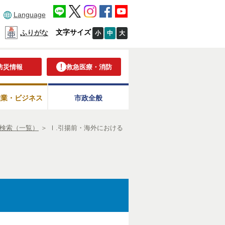
Language
文字サイズ
ふりがな
小
中
大
防災情報
救急医療・消防
産業・ビジネス
市政全般
検索（一覧）
＞
Ⅰ.引揚前・海外における