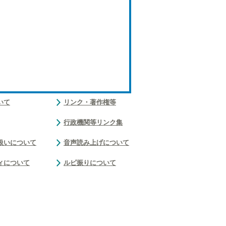
いて
リンク・著作権等
行政機関等リンク集
扱いについて
音声読み上げについて
ィについて
ルビ振りについて