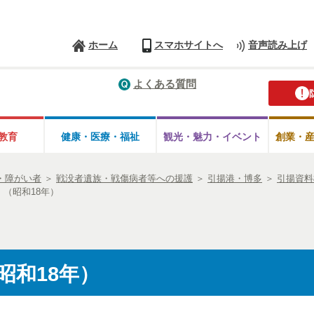
ホーム
スマホサイトへ
音声読み上げ
よくある質問
教育
健康・医療・
福祉
観光・魅力・
イベント
創業・
・障がい者
＞
戦没者遺族・戦傷病者等への援護
＞
引揚港・博多
＞
引揚資料
（昭和18年）
昭和18年）