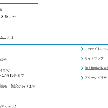
課
目８番１号
a.lg.jp
このサイトにつ
サイトマップ
番1号
個人情報の取り
0分まで
17時15分まで
アクセシビリテ
組織、施設があります
のアクセス
]