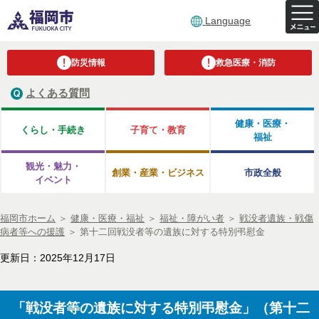
Language
防災情報
救急医療・消防
よくある質問
健康・医療・
くらし・手続き
子育て・教育
福祉
観光・魅力・
創業・産業・ビジネス
市政全般
イベント
福岡市ホーム
＞
健康・医療・福祉
＞
福祉・障がい者
＞
戦没者遺族・戦傷
病者等への援護
＞
第十二回戦没者等の遺族に対する特別弔慰金
更新日：2025年12月17日
「戦没者等の遺族に対する特別弔慰金」（第十二