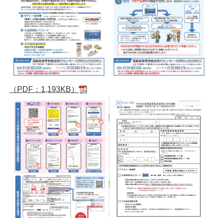
（PDF：1,193KB）