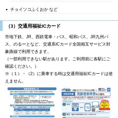
チョイソコふくおか など
（3）交通用福祉ICカード
市地下鉄、JR、西鉄電車・バス、昭和バス、JR九州バ
ス、のるーとなど、交通系ICカード全国相互サービス対
象路線で利用できます。
（一部利用できない駅があります。ご利用前に各駅にご
確認ください。）
※（１）・（2）に乗車する時は交通用福祉ICカードは使
えません。