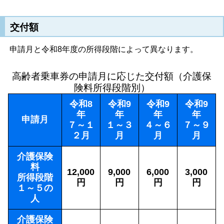
交付額
申請月と令和8年度の所得段階によって異なります。
高齢者乗車券の申請月に応じた交付額（介護保
険料所得段階別）
令和8
令和9
令和9
令和9
年
年
年
年
申請月
７～１
１～３
４～６
７～９
２月
月
月
月
介護保険
料
12,000
9,000
6,000
3,000
所得段階
円
円
円
円
１～５の
人
介護保険