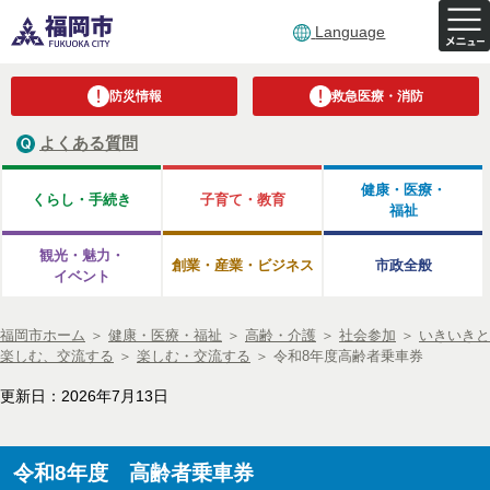
Language
防災情報
救急医療・消防
よくある質問
健康・医療・
くらし・手続き
子育て・教育
福祉
観光・魅力・
創業・産業・ビジネス
市政全般
イベント
福岡市ホーム
＞
健康・医療・福祉
＞
高齢・介護
＞
社会参加
＞
いきいきと
楽しむ、交流する
＞
楽しむ・交流する
＞
令和8年度高齢者乗車券
更新日：2026年7月13日
令和8年度 高齢者乗車券