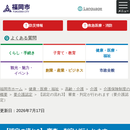
Language
防災情報
救急医療・消防
よくある質問
健康・医療・
くらし・手続き
子育て・教育
福祉
観光・魅力・
創業・産業・ビジネス
市政全般
イベント
福岡市ホーム
＞
健康・医療・福祉
＞
高齢・介護
＞
介護
＞
介護保険制度の
概要
＞
要介護認定
＞
【認定の流れ3】 審査・判定が行われます（要介護認
定）
更新日：2026年7月17日