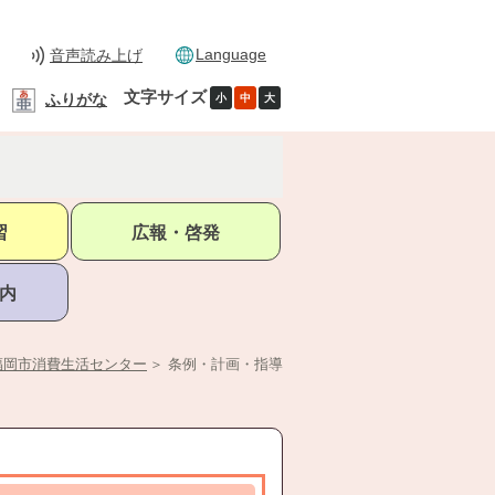
Language
音声読み上げ
文字サイズ
ふりがな
小
中
大
習
広報・啓発
内
福岡市消費生活センター
＞
条例・計画・指導