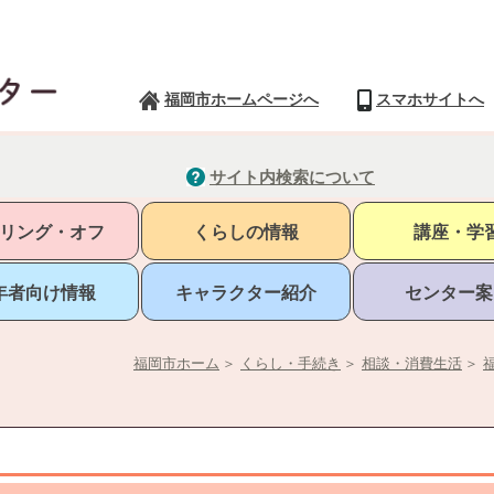
福岡市ホームページへ
スマホサイトへ
サイト内検索について
リング・オフ
くらしの情報
講座・学
年者向け情報
キャラクター紹介
センター案
福岡市ホーム
＞
くらし・手続き
＞
相談・消費生活
＞