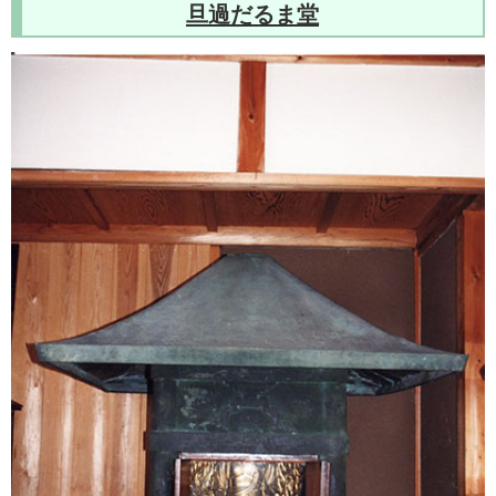
旦過だるま堂