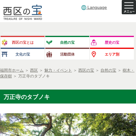
Language
西区の宝とは
自然の宝
歴史の宝
文化の宝
活動団体
エリア別
福岡市ホーム
＞
西区
＞
魅力・イベント
＞
西区の宝
＞
自然の宝
＞
樹木・
保存樹
＞
万正寺のタブノキ
万正寺のタブノキ