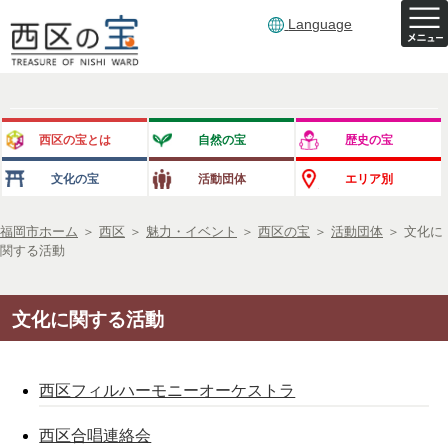
Language
西区の宝とは
自然の宝
歴史の宝
文化の宝
活動団体
エリア別
福岡市ホーム
＞
西区
＞
魅力・イベント
＞
西区の宝
＞
活動団体
＞
文化に
関する活動
文化に関する活動
西区フィルハーモニーオーケストラ
西区合唱連絡会