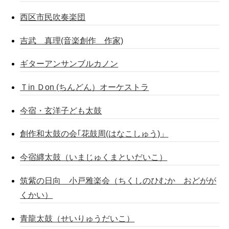
西区市民吹奏楽団
吉武 真理(音楽創作 作家)
ギターアンサンブルカノン
Ｔin Ｄon (ちんどん）オーケストラ
今宿・玄洋子ども太鼓
創作和太鼓の会｢花鼓周(はなこしゅう)」
今宿纒太鼓（いまじゅくまといだいこ）
筑紫の日向 小戸雅楽会（ちくしのひむか おどがが
くかい）
青龍太鼓（せいりゅうだいこ）