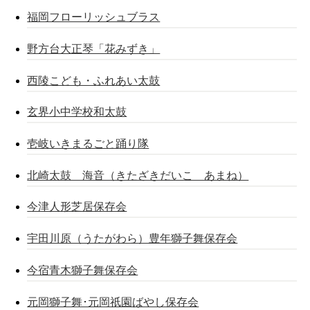
福岡フローリッシュブラス
野方台大正琴「花みずき」
西陵こども・ふれあい太鼓
玄界小中学校和太鼓
壱岐いきまるごと踊り隊
北崎太鼓 海音（きたざきだいこ あまね）
今津人形芝居保存会
宇田川原（うたがわら）豊年獅子舞保存会
今宿青木獅子舞保存会
元岡獅子舞･元岡祇園ばやし保存会