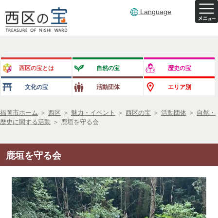
Language
西区の宝とは
自然の宝
歴史の宝
文化の宝
活動団体
エリア別
福岡市ホーム
＞
西区
＞
魅力・イベント
＞
西区の宝
＞
活動団体
＞
自然・
歴史に関する活動
＞
鹿垣を守る会
鹿垣を守る会