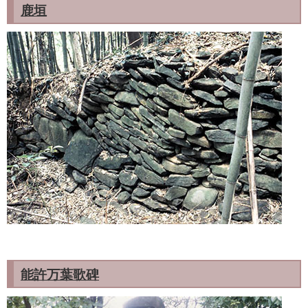
鹿垣
能許万葉歌碑