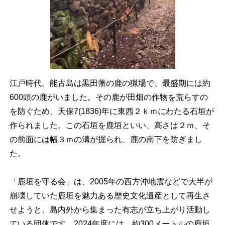
江戸時代、能古島は黒田藩の鹿の猟場で、最盛期には約
600頭の鹿がいました。その鹿が田畑の作物を荒らすの
を防ぐため、天保7(1836)年に東西２ｋｍにわたる石垣が
作られました。この石垣を鹿垣といい、高さは２ｍ、そ
の前面には幅３ｍの溝が掘られ、鹿の南下を防ぎまし
た。
「鹿垣を守る会」は、2005年の西方沖地震などで大半が
崩壊していた鹿垣を魅力ある歴史文化遺産として再生さ
せようと、島内外から集まった有志が立ち上がり活動し
ている団体です。2024年度には、約300メートルの鹿垣