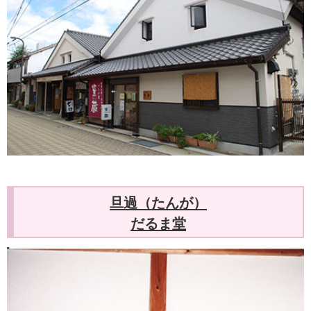
旦過（たんが）
だるま堂