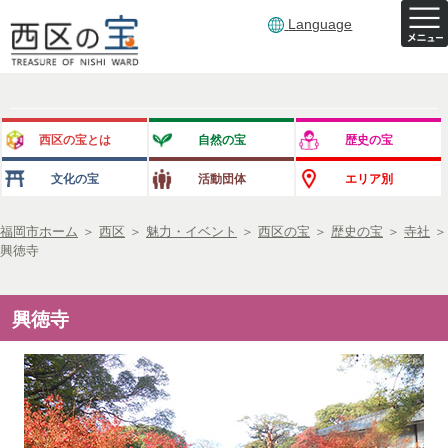
Language
西区の宝とは
自然の宝
歴史の宝
文化の宝
活動団体
エリア別
福岡市ホーム
＞
西区
＞
魅力・イベント
＞
西区の宝
＞
歴史の宝
＞
寺社
＞
興徳寺
興徳寺