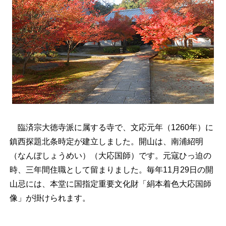
臨済宗大徳寺派に属する寺で、文応元年（1260年）に
鎮西探題北条時定が建立しました。開山は、南浦紹明
（なんぼしょうめい）（大応国師）です。元寇ひっ迫の
時、三年間住職として留まりました。毎年11月29日の開
山忌には、本堂に国指定重要文化財「絹本着色大応国師
像」が掛けられます。