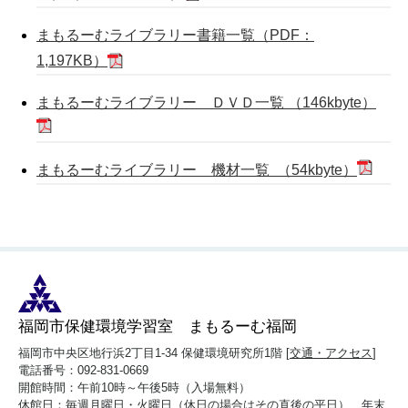
まもるーむライブラリー書籍一覧（PDF：
1,197KB）
まもるーむライブラリー ＤＶＤ一覧 （146kbyte）
まもるーむライブラリー 機材一覧 （54kbyte）
福岡市保健環境学習室 まもるーむ福岡
福岡市中央区地行浜2丁目1-34 保健環境研究所1階 [
交通・アクセス
]
電話番号：092-831-0669
開館時間：午前10時～午後5時（入場無料）
休館日：毎週月曜日・火曜日（休日の場合はその直後の平日）、年末