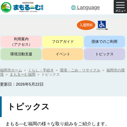
Language
利用案内
フロアガイド
団体でのご利用
（アクセス）
環境活動支援
イベント
トピックス
福岡市ホーム
＞
くらし・手続き
＞
環境・ごみ・リサイクル
＞
福岡市の環
境
＞
まもるーむ福岡
＞
トピックス
更新日：2026年5月22日
トピックス
まもる―む福岡の様々な取り組みをご紹介します。