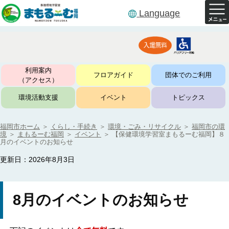
Language
利用案内
フロアガイド
団体でのご利用
（アクセス）
環境活動支援
イベント
トピックス
福岡市ホーム
＞
くらし・手続き
＞
環境・ごみ・リサイクル
＞
福岡市の環
境
＞
まもるーむ福岡
＞
イベント
＞
【保健環境学習室まもるーむ福岡】８
月のイベントのお知らせ
更新日：2026年8月3日
8月のイベントのお知らせ