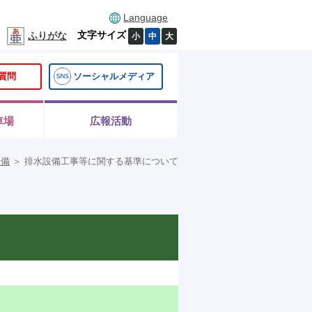
Language
文字サイズ
ふりがな
小
中
大
質問
ソーシャルメディア
車場
広報活動
設備
＞
排水設備工事等に関する基準について