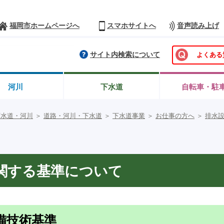
福岡市ホームページへ
スマホサイトへ
音声読み上げ
サイト内検索について
よくある
河川
下水道
自転車・駐
下水道・河川
＞
道路・河川・下水道
＞
下水道事業
＞
お仕事の方へ
＞
排水
関する基準について
備技術基準