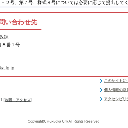
４－２号、第７号、様式８号については必要に応じて提出して
問い合わせ先
路政課
目８番１号
a.lg.jp
このサイトに
個人情報の取
アクセシビリ
 [
地図・アクセス
]
Copyright(C)Fukuoka City.All Rights Reserved.