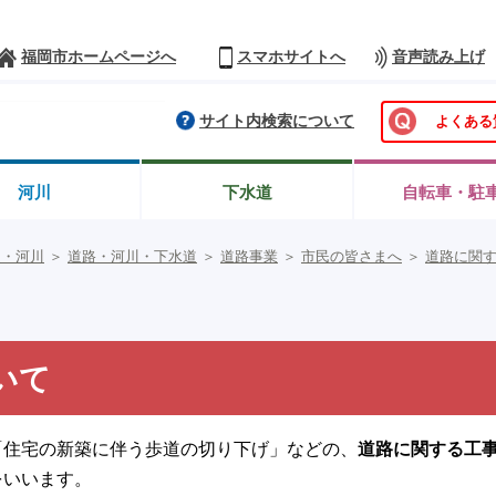
福岡市ホームページへ
スマホサイトへ
音声読み上げ
サイト内検索について
よくある
河川
下水道
自転車・駐
道・河川
＞
道路・河川・下水道
＞
道路事業
＞
市民の皆さまへ
＞
道路に関
いて
「住宅の新築に伴う歩道の切り下げ」などの、
道路に関する工
をいいます。