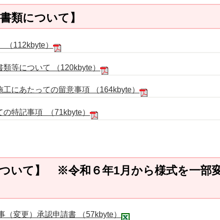
出書類について】
112kbyte）
等について （120kbyte）
にあたっての留意事項 （164kbyte）
特記事項 （71kbyte）
ついて】 ※
令和６年1月から様式を一部
更）承認申請書 （57kbyte）