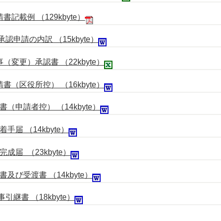
載例 （129kbyte）
請の内訳 （15kbyte）
変更）承認書 （22kbyte）
（区役所控） （16kbyte）
（申請者控） （14kbyte）
 （14kbyte）
 （23kbyte）
書及び受渡書
（14kbyte）
書 （18kbyte）