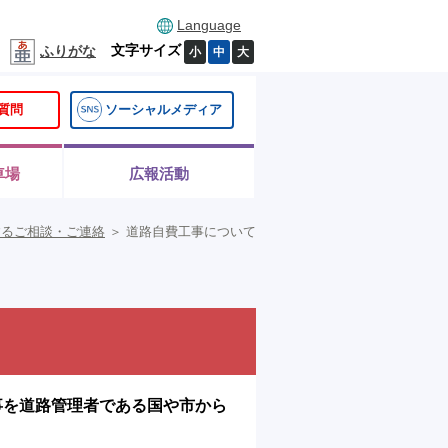
Language
文字サイズ
ふりがな
小
中
大
質問
ソーシャルメディア
車場
広報活動
するご相談・ご連絡
＞
道路自費工事について
事を道路管理者である国や市から