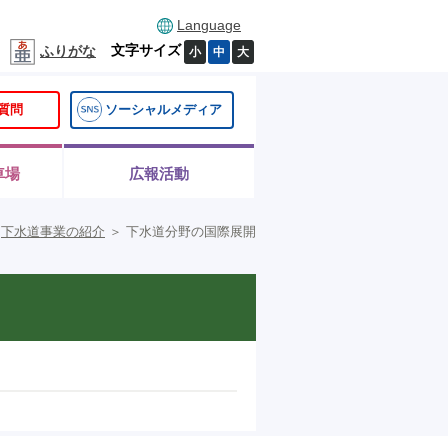
Language
文字サイズ
ふりがな
小
中
大
質問
ソーシャルメディア
車場
広報活動
＞
下水道事業の紹介
＞
下水道分野の国際展開