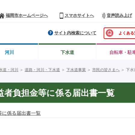
福岡市ホームページへ
スマホサイトへ
音声読み上げ
サイト内検索について
よくある
河川
下水道
自転車・駐
水道・河川
＞
道路・河川・下水道
＞
下水道事業
＞
市民の皆さまへ
＞
下水
益者負担金等に係る届出書一覧
等に係る届出書一覧