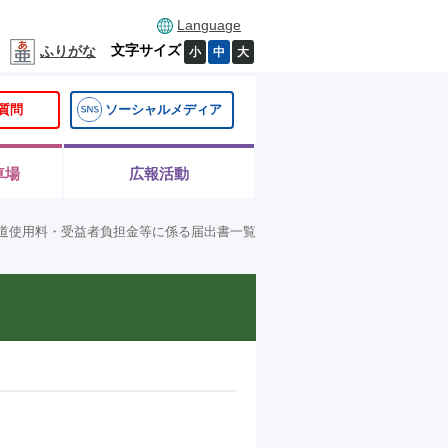
Language
文字サイズ
ふりがな
小
中
大
質問
ソーシャルメディア
車場
広報活動
道使用料・受益者負担金等に係る届出書一覧