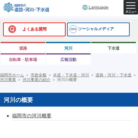
Language
ソーシャルメディア
よくある質問
道路
河川
下水道
自転車・駐車場
広報活動
福岡市ホーム
＞
市政全般
＞
水道・下水道・河川
＞
道路・河川・下水道
＞
河川事業
＞
河川事業の紹介
＞
河川の概要
河川の概要
福岡市の河川概要