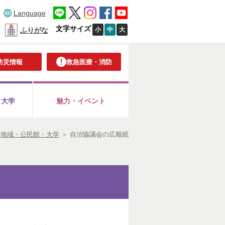
Language
文字サイズ
小
中
大
ふりがな
防災情報
救急医療・消防
・大学
魅力・イベント
＞
地域・公民館・大学
＞
自治協議会の広報紙