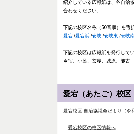
紹介している広報紙は、各自治
合わせください。
下記の校区名称（50音順）を選
愛宕
/
愛宕浜
/
壱岐
/
壱岐東
/
壱岐
下記の校区は広報紙を発行して
今宿、小呂、玄界、城原、能古
愛宕（あたご）校区
愛宕校区 自治協議会だより（令和8
愛宕校区の校区情報へ