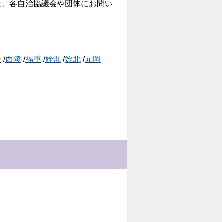
は、各自治協議会や団体にお問い
寺
/
西陵
/
福重
/
姪浜
/
姪北
/
元岡