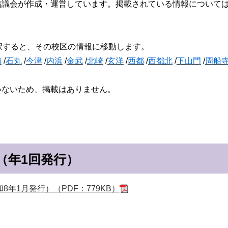
協議会が作成・運営しています。掲載されている情報について
択すると、その校区の情報に移動します。
南
/
石丸
/
今津
/
内浜
/
金武
/
北崎
/
玄洋
/
西都
/
西都北
/
下山門
/
周船
いないため、掲載はありません。
（年1回発行）
年1月発行）（PDF：779KB）