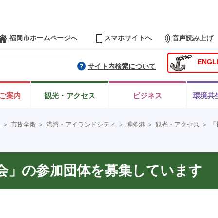
福岡市ホームページへ
スマホサイトへ
音声読み上げ
ENGL
サイト内検索について
ご案内
観光・アクセス
ビジネス
環境共
ム
＞
市政全般
＞
港湾・アイランドシティ
＞
博多港
＞
観光・アクセス
＞
「
会」の参加団体を募集しています