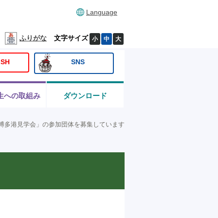
Language
ふりがな
文字サイズ
小
中
大
ISH
SNS
生への取組み
ダウンロード
博多港見学会」の参加団体を募集しています