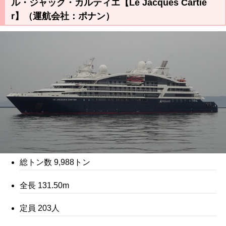
ル・ジャック・カルティエ【Le Jacques Cartie
r】（運航会社：ポナン）
総トン数 9,988トン
全長 131.50m
定員 203人