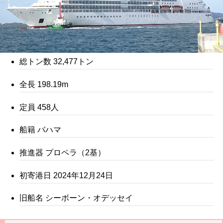
総トン数 32,477トン
全長 198.19m
定員 458人
船籍 バハマ
推進器 プロペラ（2基）
初寄港日 2024年12月24日
旧船名 シーボーン・オデッセイ