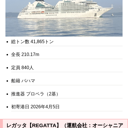
総トン数 41,865トン
全長 210.17m
定員 840人
船籍 バハマ
推進器 プロペラ（2基）
初寄港日 2026年4月5日
レガッタ【REGATTA】（運航会社：オーシャニア