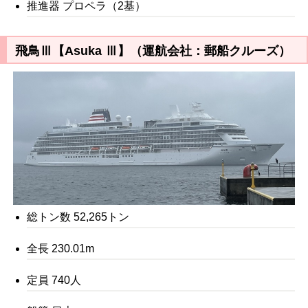
推進器 プロペラ（2基）
飛鳥Ⅲ【Asuka Ⅲ】（運航会社：郵船クルーズ）
総トン数 52,265トン
全長 230.01m
定員 740人