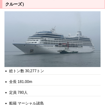
クルーズ）
総トン数 30,277トン
全長 181.00m
定員 780人
船籍 マーシャル諸島