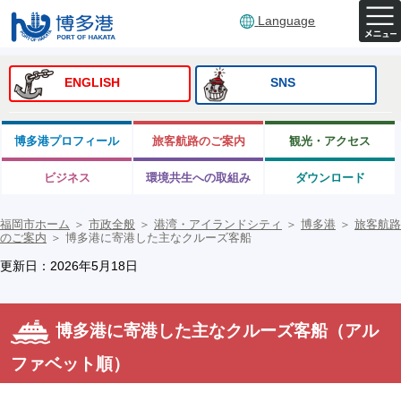
Language
ENGLISH
SNS
博多港プロフィール
旅客航路のご案内
観光・アクセス
ビジネス
環境共生への取組み
ダウンロード
福岡市ホーム
＞
市政全般
＞
港湾・アイランドシティ
＞
博多港
＞
旅客航路
のご案内
＞
博多港に寄港した主なクルーズ客船
更新日：2026年5月18日
博多港に寄港した主なクルーズ客船（アル
ファベット順）