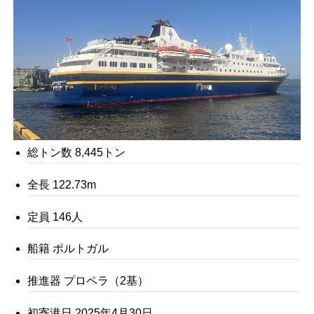
総トン数 8,445トン
全長 122.73m
定員 146人
船籍 ポルトガル
推進器 プロペラ（2基）
初寄港日 2025年4月30日