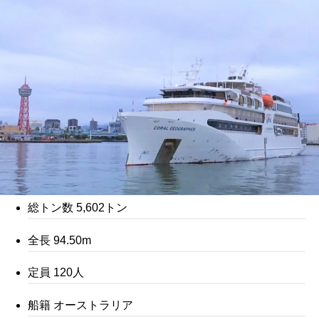
総トン数 5,602トン
全長 94.50m
定員 120人
船籍 オーストラリア