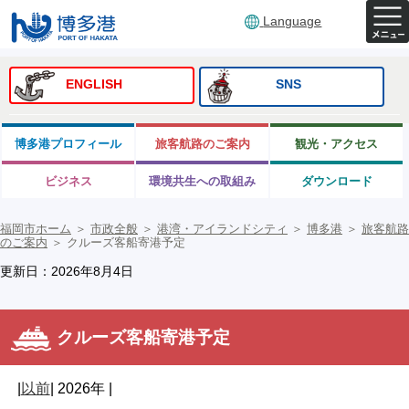
Language
ENGLISH
SNS
博多港プロフィール
旅客航路のご案内
観光・アクセス
ビジネス
環境共生への取組み
ダウンロード
福岡市ホーム
＞
市政全般
＞
港湾・アイランドシティ
＞
博多港
＞
旅客航路
のご案内
＞
クルーズ客船寄港予定
更新日：2026年8月4日
クルーズ客船寄港予定
|
以前
| 2026年 |