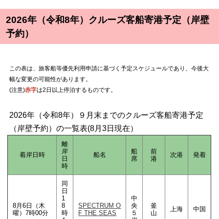
2026年（令和8年）クルーズ客船寄港予定（岸壁
予約）
この表は、旅客船等優先利用申請に基づく予定スケジュールであり、今後大
幅な変更の可能性があります。
(注意)
赤字
は2日以上停泊するものです。
2026年（令和8年）９月末までのクルーズ客船寄港予定
（岸壁予約）の一覧表(8月3日現在）
離
岸
船
前
着岸日時
船名
次港
発着
日
席
港
時
同
日
1
中
8月6日（木
8
S
PECTRUM O
央
釜
上海
中国
曜）7時00分
時
F THE SEAS
５
山