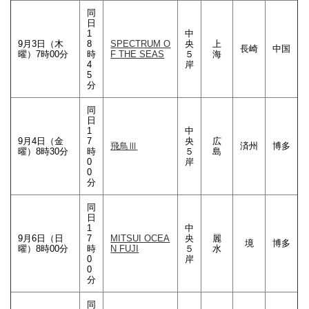
同
日
1
中
9月3日（木
8
S
PECTRUM O
央
上
長崎
中国
曜）7時00分
時
F THE SEAS
５
海
4
岸
5
分
同
日
1
中
9月4日（金
7
央
広
飛鳥Ⅲ
済州
博多
曜）8時30分
時
５
島
0
岸
0
分
同
日
1
中
9月6日（日
7
MITSUI OCEA
央
麗
境
博多
曜）8時00分
時
N FUJI
５
水
0
岸
0
分
同