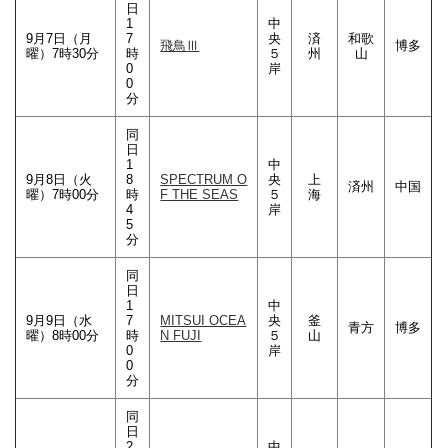
日
1
中
9月7日（月
7
央
済
和歌
飛鳥Ⅲ
博多
曜）7時30分
時
５
州
山
0
岸
0
分
同
日
1
中
9月8日（火
8
S
PECTRUM O
央
上
済州
中国
曜）7時00分
時
F THE SEAS
５
海
4
岸
5
分
同
日
1
中
9月9日（水
7
MITSUI OCEA
央
釜
青方
博多
曜）8時00分
時
N FUJI
５
山
0
岸
0
分
同
日
2
中