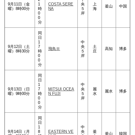
9月11日（金
1
COSTA SERE
央
上
釜山
中国
曜）8時00分
時
NA
５
海
0
岸
0
分
同
日
1
中
9月12日（土
7
央
土
飛鳥Ⅲ
高知
博多
曜）8時30分
時
５
庄
0
岸
0
分
同
日
1
中
9月13日（日
7
MITSUI OCEA
央
麗
麗水
博多
曜）9時00分
時
N FUJI
５
水
0
岸
0
分
同
日
1
中
9月14日（月
8
EASTERN VE
央
釜
釜山
韓国