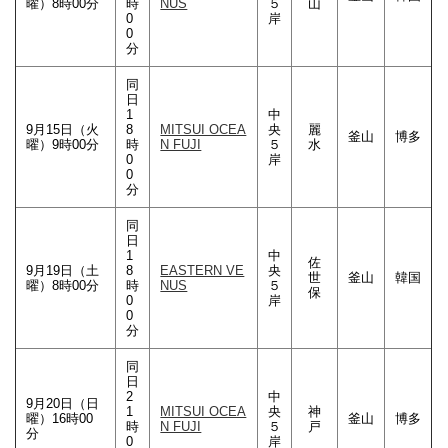
曜）8時00分
時
NUS
５
山
0
岸
0
分
同
日
1
中
9月15日（火
8
MITSUI OCEA
央
麗
釜山
博多
曜）9時00分
時
N FUJI
５
水
0
岸
0
分
同
日
1
中
佐
9月19日（土
8
EASTERN VE
央
世
釜山
韓国
曜）8時00分
時
NUS
５
保
0
岸
0
分
同
日
2
中
9月20日（日
1
MITSUI OCEA
央
神
曜）16時00
釜山
博多
時
N FUJI
５
戸
分
0
岸