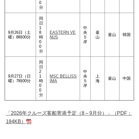
0
分
同
日
1
中
9月26日（土
8
EASTERN VE
央
釜
釜山
韓国
曜）8時00分
時
NUS
５
山
0
岸
0
分
同
日
2
中
9月27日（日
1
MSC BELLISS
央
上
釜山
中国
曜）7時00分
時
IMA
５
海
0
岸
0
分
「2026年クルーズ客船寄港予定（8～9月分）」（PDF：
184KB）