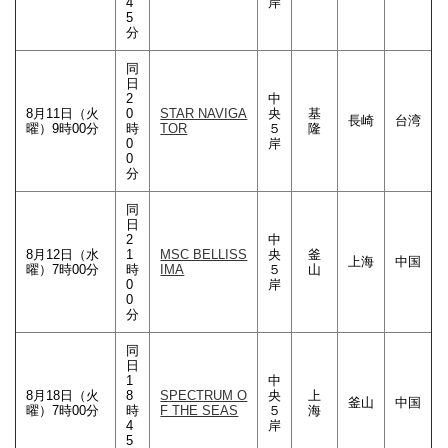
4
岸
5
分
同
日
2
中
8月11日（火
0
STAR NAVIGA
央
基
長崎
台湾
曜）9時00分
時
TOR
５
隆
0
岸
0
分
同
日
2
中
8月12日（水
1
MSC BELLISS
央
釜
上海
中国
曜）7時00分
時
IMA
５
山
0
岸
0
分
同
日
1
中
8月18日（火
8
S
PECTRUM O
央
上
釜山
中国
曜）7時00分
時
F THE SEAS
５
海
4
岸
5