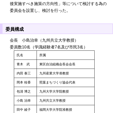
後実施すべき施策の方向性」等について検討する為の
委員会を設置し、検討を行った。
委員構成
会長 小島治幸（九州共立大学教授）
委員数10名（学識経験者7名及び市民3名）
氏名
所属
青木 武
東区自治組織会長会会長
内田 泰三
九州産業大学准教授
岡本 桂香
照葉まちづくり協会代表
包清 博之
九州大学大学院教授
小島 治幸
九州共立大学教授
田中 綾子
福岡大学大学院准教授