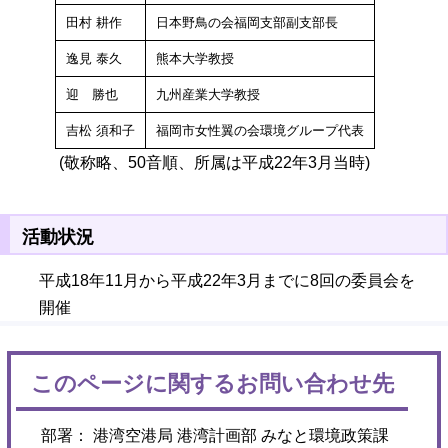
田村 耕作
日本野鳥の会福岡支部副支部長
逸見 泰久
熊本大学教授
迎 勝也
九州産業大学教授
吉松 須和子
福岡市女性翼の会環境グループ代表
(敬称略、50音順、所属は平成22年3月当時)
活動状況
平成18年11月から平成22年3月までに8回の委員会を
開催
このページに関するお問い合わせ先
部署： 港湾空港局 港湾計画部 みなと環境政策課