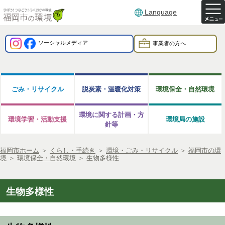
Language
ソーシャルメディア
事業者の方へ
ごみ・リサイクル
脱炭素・温暖化対策
環境保全・自然環境
環境に関する計画・方
環境学習・活動支援
環境局の施設
針等
福岡市ホーム
＞
くらし・手続き
＞
環境・ごみ・リサイクル
＞
福岡市の環
境
＞
環境保全・自然環境
＞
生物多様性
生物多様性