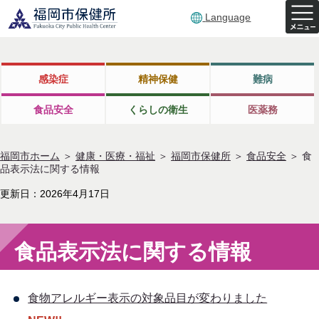
Language
感染症
精神保健
難病
食品安全
くらしの衛生
医薬務
福岡市ホーム
＞
健康・医療・福祉
＞
福岡市保健所
＞
食品安全
＞
食
品表示法に関する情報
更新日：2026年4月17日
食品表示法に関する情報
食物アレルギー表示の対象品目が変わりました