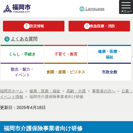
Language
防災情報
救急医療・消防
よくある質問
健康・医療・
くらし・手続き
子育て・教育
福祉
観光・魅力・
創業・産業・ビジネス
市政全般
イベント
福岡市ホーム
＞
健康・医療・福祉
＞
高齢・介護
＞
事業者の方へ
＞
公募・
イベント情報
＞
福岡市介護保険事業者向け研修
更新日：2025年4月18日
福岡市介護保険事業者向け研修