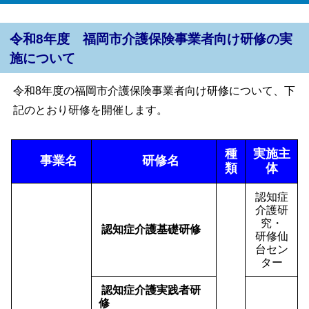
令和8年度 福岡市介護保険事業者向け研修の実
施について
令和8年度の福岡市介護保険事業者向け研修について、下
記のとおり研修を開催します。
種
実施主
事業名
研修名
類
体
認知症
介護研
究・
認知症介護基礎研修
研修仙
台セン
ター
認知症介護実践者研
修