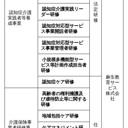
法
認知症介護実践リー
定
認知症介護
ダー研修
研
実践者等養
修
成事業
認知症対応型サービ
ス事業開設者研修
認知症対応型サービ
ス事業管理者研修
小規模多機能型サー
ビス等計画作成担当者
研修
麻生教
認知症ケア研修
育サー
ビス
株式会
高齢者の権利擁護及
社
び虐待防止等に関する
研修
地域包括ケア研修
介護保険事
任
業者研修事
ケアマネジメント研