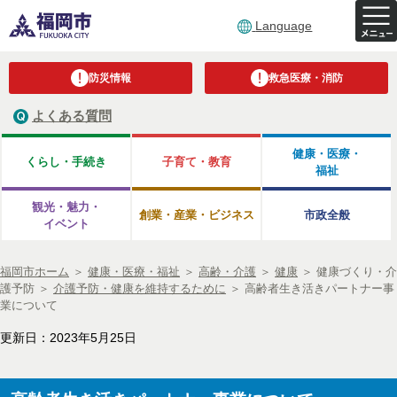
Language
防災情報
救急医療・消防
よくある質問
健康・医療・
くらし・手続き
子育て・教育
福祉
観光・魅力・
創業・産業・ビジネス
市政全般
イベント
福岡市ホーム
＞
健康・医療・福祉
＞
高齢・介護
＞
健康
＞
健康づくり・介
護予防
＞
介護予防・健康を維持するために
＞
高齢者生き活きパートナー事
業について
更新日：2023年5月25日