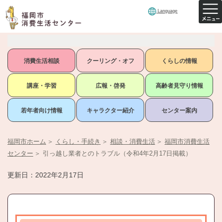
Language
消費生活相談
クーリング・オフ
くらしの情報
講座・学習
広報・啓発
高齢者見守り情報
若年者向け情報
キャラクター紹介
センター案内
福岡市ホーム
＞
くらし・手続き
＞
相談・消費生活
＞
福岡市消費生活
センター
＞
引っ越し業者とのトラブル（令和4年2月17日掲載）
更新日：2022年2月17日