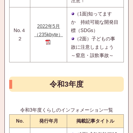
注意！
（1面)知ってます
か 持続可能な開発目
2022年5月
No.４
標（SDGs）
（235kbyte）
２
（2面）子どもの事
故に注意しましょう
～窒息・誤飲事故～
令和3年度
令和3年度くらしのインフォメーション一覧
No.
発行年月
掲載記事タイトル