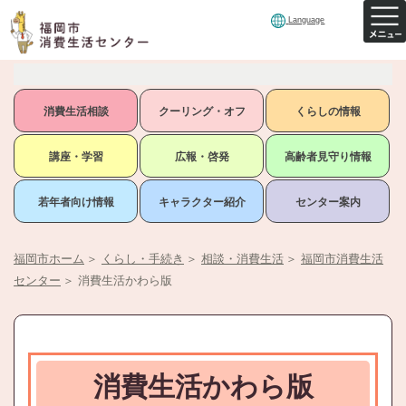
Language
消費生活相談
クーリング・オフ
くらしの情報
講座・学習
広報・啓発
高齢者見守り情報
若年者向け情報
キャラクター紹介
センター案内
福岡市ホーム
＞
くらし・手続き
＞
相談・消費生活
＞
福岡市消費生活
センター
＞
消費生活かわら版
消費生活かわら版