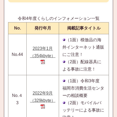
令和4年度くらしのインフォメーション一覧
No.
発行年月
掲載記事タイトル
（1面）模倣品の海
外インターネット通販
2023年1月
No.44
にご注意！
（354kbyte）
（2面）配線器具に
よる事故に注意！
（1面）令和3年度
福岡市消費生活センタ
2022年9月
No.４
ーの相談概要
（329kbyte）
3
（2面）モバイルバ
ッテリーによる事故に