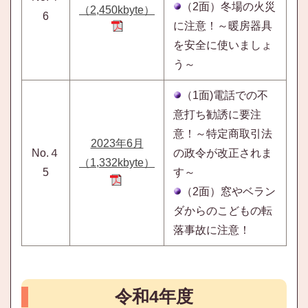
（2面）冬場の火災
（2,450kbyte）
6
に注意！～暖房器具
を安全に使いましょ
う～
（1面)電話での不
意打ち勧誘に要注
意！～特定商取引法
2023年6月
No.４
の政令が改正されま
（1,332kbyte）
5
す～
（2面）窓やベラン
ダからのこどもの転
落事故に注意！
令和4年度