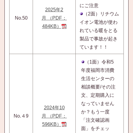
にご注意
20
25
年2
（2面）リチウム
No.5
0
月 （PDF：
イオン電池が使わ
484KB）
れている暖をとる
製品で事故が起き
ています！！
（1面）令和5
年度福岡市消費
生活センターの
相談概要/その注
文、定期購入に
なっていません
2024年10
か？も
う一度
No.４9
月 （PDF：
「注文確
認画
596KB）
面」をチェッ