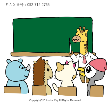
ＦＡＸ番号：
092-712-2765
Copyright(C)Fukuoka City.All Rights Reserved.