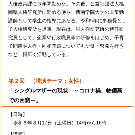
人権政策課に３年間勤めた。その後、公益社団法人福
岡県人権研究所に勤める傍ら、西南学院大学の非常勤
講師として学生の指導にあたる。令和5年に事務長とし
て人権研究所を退職。現在は、同人権研究所の特任研
究員として、企業や行政職員等の研修をはじめ、子育
て問題や人権・同和問題についても研修・啓発を行う
など、幅広く活動している。
第２
回 （講演テーマ：女性）
「シングルマザーの現状 ～コロナ禍、物価高
での困窮～」
【日時】
令和６年８月17日（土曜日）14時から16時
【講師】