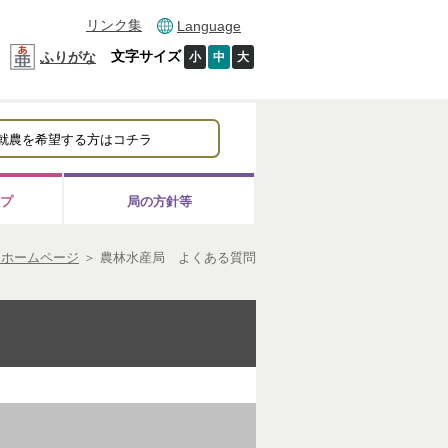
リンク集
Language
文字サイズ
ふりがな
小
中
大
就農を希望する方はコチラ
プ
局の方針等
局ホームページ
＞
農林水産局 よくある質問