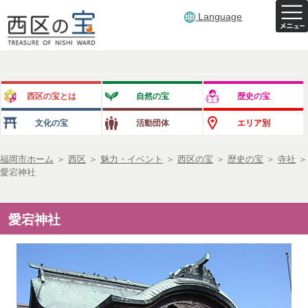
Language
西区の宝とは
自然の宝
歴史の宝
文化の宝
活動団体
エリア別
福岡市ホーム
＞
西区
＞
魅力・イベント
＞
西区の宝
＞
歴史の宝
＞
寺社
＞
愛宕神社
愛宕神社