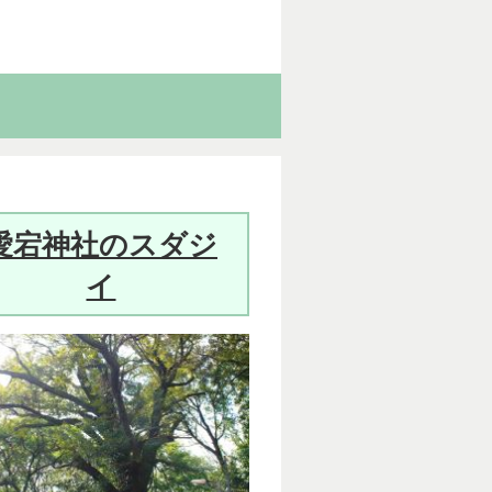
愛宕神社のスダジ
イ