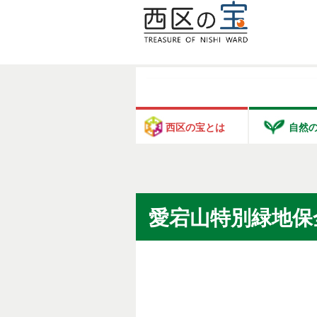
西区の宝とは
自然
愛宕山特別緑地保