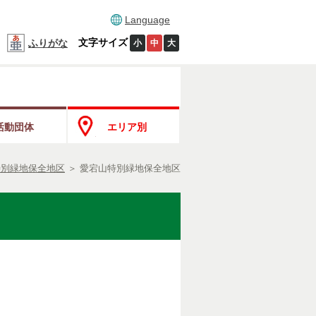
Language
文字サイズ
ふりがな
小
中
大
活動団体
エリア別
特別緑地保全地区
＞
愛宕山特別緑地保全地区