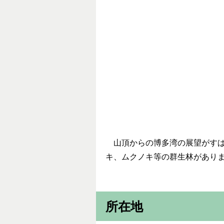
山頂からの博多湾の展望がすば
キ、ムクノキ等の群生林があり
所在地