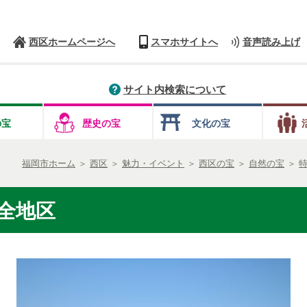
西区ホームページへ
スマホサイトへ
音声読み上げ
サイト内検索について
の宝
歴史の宝
文化の宝
福岡市ホーム
＞
西区
＞
魅力・イベント
＞
西区の宝
＞
自然の宝
＞
全地区