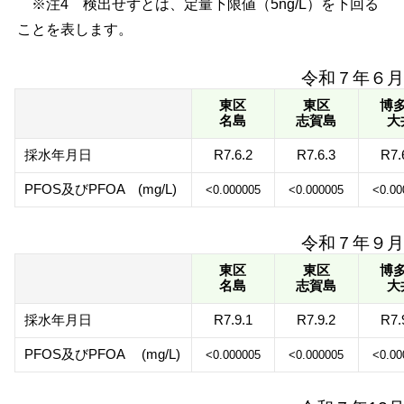
※注4 検出せずとは、定量下限値（5ng/L）を下回る
ことを表します。
令和７年６月
東区
東区
博
名島
志賀島
大
採水年月日
R7.6.2
R7.6.3
R7.
PFOS及びPFOA (mg/L)
<0.000005
<0.000005
<0.00
令和７年９月
東区
東区
博
名島
志賀島
大
採水年月日
R7.9.1
R7.9.2
R7.
PFOS及びPFOA (mg/L)
<0.000005
<0.000005
<0.00