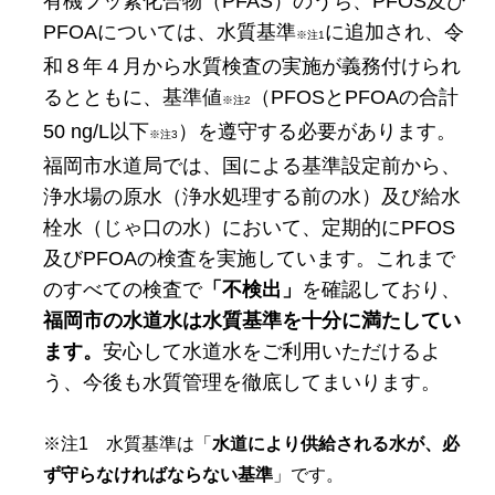
有機フッ素化合物（PFAS）のうち、PFOS及び
PFOAについては、水質基準
に追加され、令
※注1
和８年４月から水質検査の実施が義務付けられ
るとともに、基準値
（PFOSとPFOAの合計
※注2
50 ng/L以下
）を遵守する必要があります。
※注3
福岡市水道局では、国による基準設定前から、
浄水場の原水（浄水処理する前の水）及び給水
栓水（じゃ口の水）において、定期的にPFOS
及びPFOAの検査を実施しています。これまで
のすべての検査で
「不検出」
を確認しており、
福岡市の水道水は水質基準を十分に満たしてい
ます。
安心して水道水をご利用いただけるよ
う、今後も水質管理を徹底してまいります。
※注1 水質基準は「
水道により供給される水が、必
ず守らなければならない基準
」です。