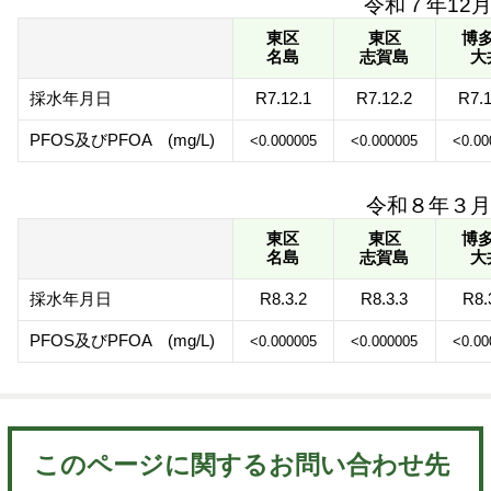
令和７年12
東区
東区
博
名島
志賀島
大
採水年月日
R7.12.1
R7.12.2
R7.1
PFOS及びPFOA (mg/L)
<0.000005
<0.000005
<0.00
令和８年３月
東区
東区
博
名島
志賀島
大
採水年月日
R8.3.2
R8.3.3
R8.
PFOS及びPFOA (mg/L)
<0.000005
<0.000005
<0.00
このページに関するお問い合わせ先