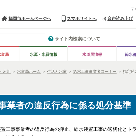
テ
福岡市ホームページへ
スマホサイトへ
音声読み上げ
サイト内検索について
水道局
水源・水質情報
水道局情報
節水
・河川
＞
水道局ホーム
＞
生活と水道
＞
給水工事事業者コーナー
＞
指定給
事業者の違反行為に係る処分基準
置工事事業者の違反行為の抑止、給水装置工事の適切化とトラ