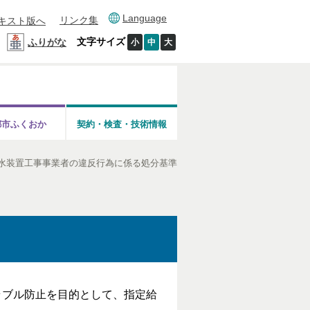
Language
リンク集
キスト版へ
文字サイズ
ふりがな
小
中
大
都市ふくおか
契約・検査・技術情報
水装置工事事業者の違反行為に係る処分基準
ブル防止を目的として、指定給