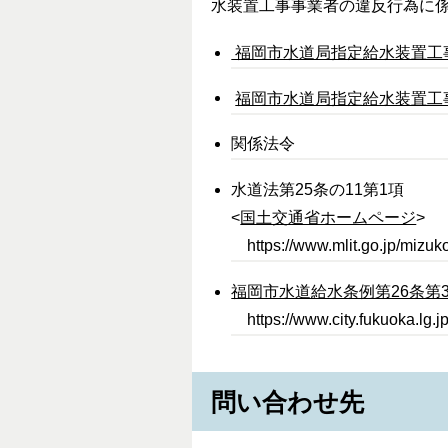
水装置工事事業者の違反行為に
福岡市水道局指定給水装置工事
福岡市水道局指定給水装置工事
関係法令
水道法第25条の11第1項
<
国土交通省ホームページ
>
https://www.mlit.go.jp/mizu
福岡市水道給水条例第26条第
https://www.city.fukuoka.lg.
問い合わせ先