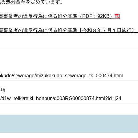
係る処分基準を定めています。
事業者の違反行為に係る処分基準（PDF：92KB）
事業者の違反行為に係る処分基準【令和８年７月１日施行】（P
kokudo/sewerage/mizukokudo_sewerage_tk_000474.html
3項
jp/d1w_reiki/reiki_honbun/q003RG00000874.html?id=j24