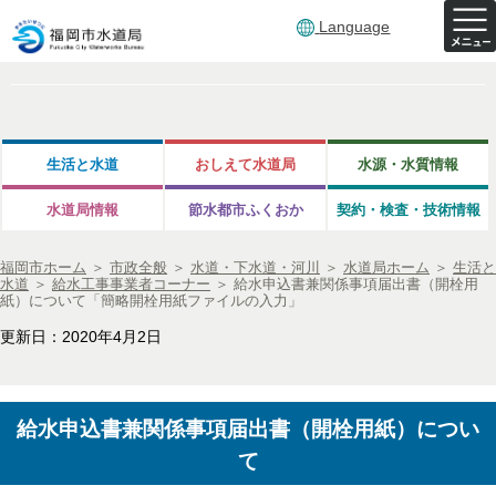
Language
生活と水道
おしえて水道局
水源・水質情報
水道局情報
節水都市ふくおか
契約・検査・技術情報
福岡市ホーム
＞
市政全般
＞
水道・下水道・河川
＞
水道局ホーム
＞
生活と
水道
＞
給水工事事業者コーナー
＞
給水申込書兼関係事項届出書（開栓用
紙）について「簡略開栓用紙ファイルの入力」
更新日：2020年4月2日
給水申込書兼関係事項届出書（開栓用紙）につい
て