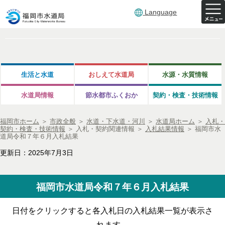
Language
生活と水道
おしえて水道局
水源・水質情報
水道局情報
節水都市ふくおか
契約・検査・技術情報
福岡市ホーム
＞
市政全般
＞
水道・下水道・河川
＞
水道局ホーム
＞
入札・
契約・検査・技術情報
＞
入札・契約関連情報
＞
入札結果情報
＞
福岡市水
道局令和７年６月入札結果
更新日：2025年7月3日
福岡市水道局令和７年６月入札結果
日付をクリックすると各入札日の入札結果一覧が表示さ
れます。