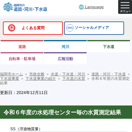
Language
ソーシャルメディア
よくある質問
道路
河川
下水道
自転車・駐車場
広報活動
福岡市ホーム
＞
市政全般
＞
水道・下水道・河川
＞
道路・河川・下水道
＞
下水道事業
＞
下水道事業の紹介
＞
下水道の水質
＞
令和６年度の水質測定
結果
更新日：2024年12月11日
令和６年度の水処理センター毎の水質測定結果
SS（浮遊物質量）