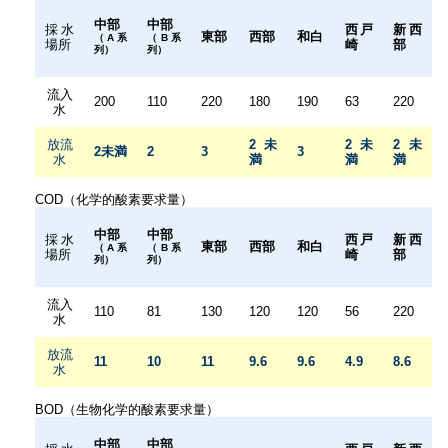
中部
中部
採水
西戸
新西
東部
西部
和白
（A系
（B系
場所
崎
部
列）
列）
流入
200
110
220
180
190
63
220
水
放流
2未
2未
2未
2未満
2
3
3
水
満
満
満
COD（化学的酸素要求量）
中部
中部
採水
西戸
新西
東部
西部
和白
（A系
（B系
場所
崎
部
列）
列）
流入
110
81
130
120
120
56
220
水
放流
11
10
11
9.6
9.6
4.9
8.6
水
BOD（生物化学的酸素要求量）
中部
中部