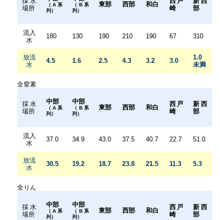
採水
西戸
新西
東部
西部
和白
（A系
（B系
場所
崎
部
列）
列）
流入
180
130
190
210
190
67
310
水
放流
1.0
4.5
1.6
2.5
4.3
3.2
3.0
水
未満
全窒素
中部
中部
採水
西戸
新西
東部
西部
和白
（A系
（B系
場所
崎
部
列）
列）
流入
37.0
34.9
43.0
37.5
40.7
22.7
51.0
水
放流
30.5
19.2
18.7
23.8
21.5
11.3
5.3
水
全りん
中部
中部
採水
西戸
新西
東部
西部
和白
（A系
（B系
場所
崎
部
列）
列）