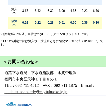
流入
3.67
3.42
6.32
3.99
4.33
2.22
6.70
水
放流
0.26
0.22
0.28
0.51
0.30
0.36
0.10
水
※数値は年平均値、単位はmg/L（ミリグラム毎リットル）です。
※CODの測定方法は流入水、放流水ともに酸化マンガン法（JISK0102）で
す。
＜お問い合わせ＞
道路下水道局 下水道施設部 水質管理課
福岡市中央区天神１丁目８の１
TEL：092-711-4512 FAX：092-711-1875 E-mail：
suishitsu.todokede@city.fukuoka.lg.jp